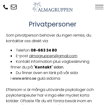
Privatpersoner
Som privatperson behöver du ingen remiss, du
kontaktar oss direkt via:
Telefon
08-663 34 80
E-post
almagruppen@gmail.com
Kontakt information plus vägbeskrivning
finner du på
"
Kontakt
" sidan
.
Du finner även en länk på vår sida
i
www.eniro.se
gula sidorna
Eftersom vi är många utövande psykologer och
psykoterapeuter har vi inga eller mycket korta
kötider. Oftaste får du ett första besök inom en