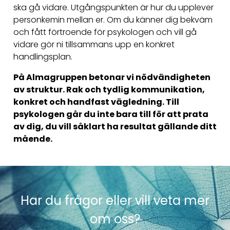
ska gå vidare. Utgångspunkten är hur du upplever
personkemin mellan er. Om du känner dig bekväm
och fått förtroende för psykologen och vill gå
vidare gör ni tillsammans upp en konkret
handlingsplan.
På Almagruppen betonar vi nödvändigheten
av struktur. Rak och tydlig kommunikation,
konkret och handfast vägledning. Till
psykologen går du inte bara till för att prata
av dig, du vill såklart ha resultat gällande ditt
mående.
Har du frågor eller vill veta mer
om oss?