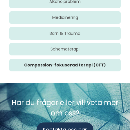
Alkoholproblem
Medicinering
Barn & Trauma
Schematerapi
Compassion-fokuserad terapi (CFT)
Har du frågor eller vill veta mer
om oss?
Kontakta oss här