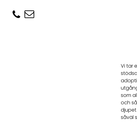
Vi tar
stödsa
adopti
utgång
som al
och så
djupet 
såväl 