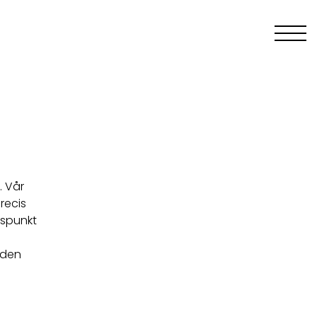
. Vår
recis
gspunkt
viden