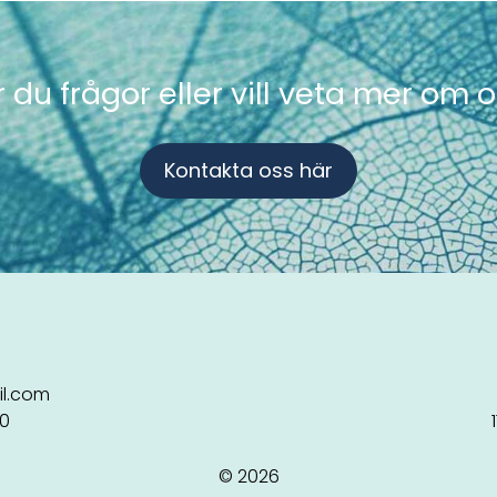
 du frågor eller vill veta mer om 
Kontakta oss här
l.com
80
© 2026